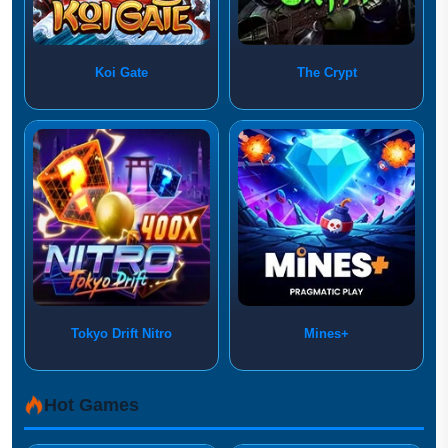
Koi Gate
The Crypt
Tokyo Drift Nitro
Mines+
Hot Games