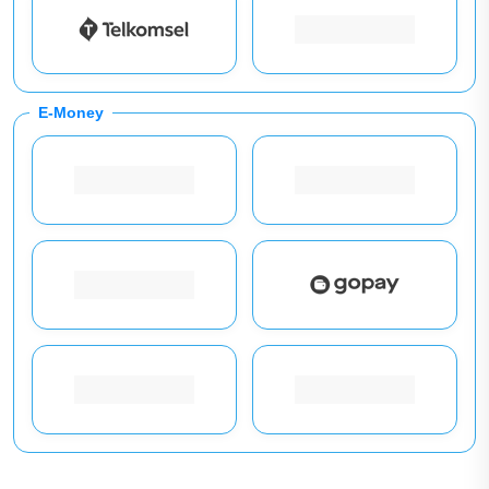
E-Money